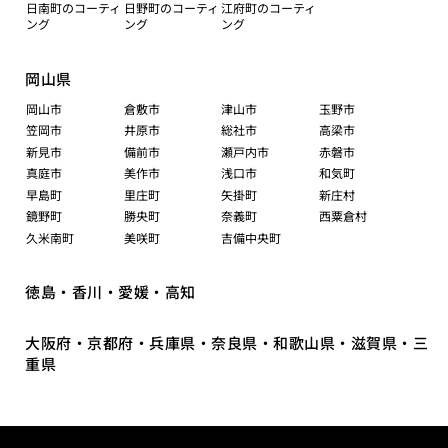
日南町のコーティ
日野町のコーティ
江府町のコーティ
ング
ング
ング
岡山県
岡山市
倉敷市
津山市
玉野市
笠岡市
井原市
総社市
高梁市
新見市
備前市
瀬戸内市
赤磐市
真庭市
美作市
浅口市
和気町
早島町
里庄町
矢掛町
新庄村
鏡野町
勝央町
奈義町
西粟倉村
久米南町
美咲町
吉備中央町
徳島・香川・愛媛・高知
大阪府・京都府・兵庫県・奈良県・和歌山県・滋賀県・三
重県