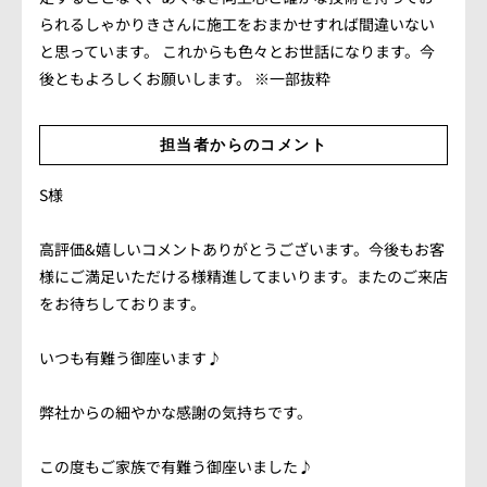
会社概要
られるしゃかりきさんに施工をおまかせすれば間違いない
アクセス情報
と思っています。 これからも色々とお世話になります。今
後ともよろしくお願いします。
※一部抜粋
お気軽にお問い合わせください。
担当者からのコメント
TEL.082-225-7355
S様
LINEでお問い合わせ
高評価&嬉しいコメントありがとうございます。今後もお客
様にご満足いただける様精進してまいります。またのご来店
営業時間：10:00~18:00（日・祝10:00~17:00）
をお待ちしております。
定休日：第3日曜/水曜定休
いつも有難う御座います♪
弊社からの細やかな感謝の気持ちです。
この度もご家族で有難う御座いました♪