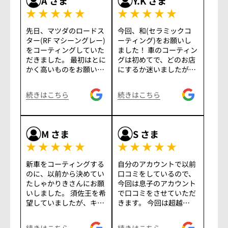
A
さま
Y.K
さま
★★★★★
★★★★★
先日、マツダのロードス
今回、和(セラミックコ
ター(RF マシーングレー)
ーティング)をお願いし
をコーティングしていた
ました！ 車のコーティン
だきました。 最初はとに
グは初めてで、どのお店
かく高いものをお願いす
にするか迷いましたが、
れば間違いないのかなと
しゃかりきさんにお願い
思いながら素人な相談を
して正解でした！ 施工前
続きはこちら
続きはこちら
してしまいましたが、車
の打ち合わせでコーティ
の使用頻度や駐車状況な
ングの違いや自分に合っ
どを細かく聞き取ってい
たコーティングのアドバ
ただき、より良いコーテ
イスを丁寧に教えて頂い
M
さま
S
さま
ィングをおすすめしても
たり、預ける際に傷の確
★★★★★
★★★★★
らい、天照というコーテ
認も一緒に行ったので、
ィングをしていただきま
安心して預ける事が出来
新車をコーティングする
自分のアカウントで以前
した。 めちゃくちゃ綺麗
ました！ 経年車とは思え
のに、以前から決めてい
口コミをしているので、
にコーティングしていた
ない程に綺麗に仕上げて
たしゃかりきさんにお願
今回は息子のアカウント
だき、大満足です。 技術
下さり、とても満足出来
いしました。 須佐王を希
で口コミをさせていただ
面はもちろんですが、お
る結果になりました！ コ
望していましたが、キャ
きます。 今回は超越
客さんのことを第一に考
ーティング後のメンテナ
ンペーンとのことで、一
METAペインティングと
えてくれてることがすご
ンスも大事だと思うの
番やりたかったMETAに
ヘッドライトプロテクシ
く伝わってくるので、素
で、今後とも末永くよろ
続きはこちら
続きはこちら