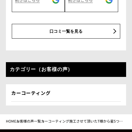
変更しお願いしました。
ョンフィルムの施工をし
晴らしいお店さんです！
しくお願いいたします！
車引取時に初対面し、感
てもらいました。 自分の
今後もメンテナンス含め
動の一言。塗装が独特の
車はグロスアーマー、妻
て、引き続き、お願いし
ヌメッとした光沢で輝
の車は須佐王、息子の車
たいと思っています。 こ
き、しゃかりきさんに頼
が超越 METAとバージョ
の度はありがどうござい
んで間違いなかった!と
ンアップ この2年で3台
ました。^ ^
口コミ一覧を見る
改めて思いました。 塗装
施工してもらいました笑
の硬度も上がり、今まで
撥水・親水コーティング
以上に車を眺めるのが楽
とか、コーティングのお
しみに。 これからも、メ
値段が高いか安いかは、
ンテナンス等、末永く宜
個人の好みや価値観で違
しくお願いします。
いがでると思いますが、
現状に満足することな
カテゴリー（お客様の声）
く、あくなき向上心と確
かな技術を持っておられ
るしゃかりきさんに施工
をおまかせすれば間違い
カーコーティング
ないと思っています。 こ
れからも色々とお世話に
なります。今後ともよろ
しくお願いします。
HOME
お客様の声一覧
カーコーティング施工させて頂いたT様から星5つの
評価をいただきました。