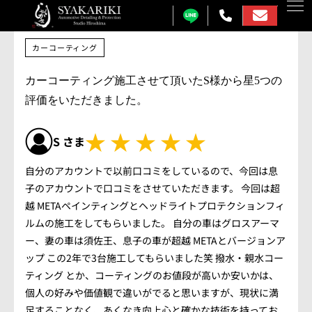
カーコーティング
カーコーティング
カーコーティング施工させて頂いたS様から星5つの
プロテクションフィルム
評価をいただきました。
カーフィルム
★★★★★
S
さま
カーラッピング
自分のアカウントで以前口コミをしているので、今回は息
子のアカウントで口コミをさせていただきます。 今回は超
ガラス研磨
越 METAペインティングとヘッドライトプロテクションフィ
しゃかりきについて
ルムの施工をしてもらいました。 自分の車はグロスアーマ
ー、妻の車は須佐王、息子の車が超越 METAとバージョンア
施工事例
ップ この2年で3台施工してもらいました笑 撥水・親水コー
ティング とか、コーティングのお値段が高いか安いかは、
各メニュー料金表
個人の好みや価値観で違いがでると思いますが、現状に満
足することなく、あくなき向上心と確かな技術を持ってお