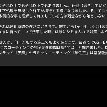
りそれ以上でもそれ以下でもありません。 研磨（磨き）でいか
す下処理を無視した施工が横行する様になりました。そしてユ
本質的な事を理解して施工している方は残念ながら殆どいない
それは硬化時間の遅さに尽きます。施工から1ヶ月もしくは1週
ままに待って、いざ洗車した時には既にシミまみれで対策しよ
せんが、何十万もする施工でもよくあります。最近ではGS・D
ガラスコーティングの完全硬化時間は6時間以上と聞きました。
ブランド『天照』セラミックコーティング『須佐王』は常温乾燥