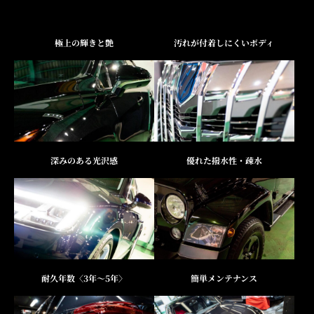
極上の輝きと艶
汚れが付着しにくいボディ
深みのある光沢感
優れた撥水性・疎水
耐久年数〈3年～5年〉
簡単メンテナンス