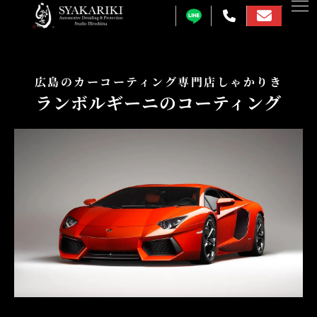
カーコーティング
広島のカーコーティング専門店しゃかりき
ランボルギーニのコーティング
プロテクションフィルム
カーフィルム
カーラッピング
ガラス研磨
しゃかりきについて
施工事例
各メニュー料金表