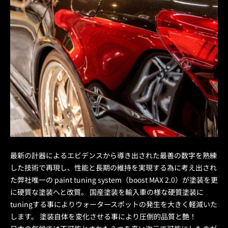
最新の計器によるエビデンスから導き出された最善の数字を熟練
した技術で再現し、性能と長期の維持を実現する為に考え出され
た弊社唯一の paint tuning system（boost MAX 2.0）が塗装を更
に硬質な塗装へと改質。 国産塗装を輸入車の様な硬質塗装に
tuningする事によりウォータースポットの発生を大きく軽減いた
します。 塗装自体を変化させる事により圧倒的品質と艶！