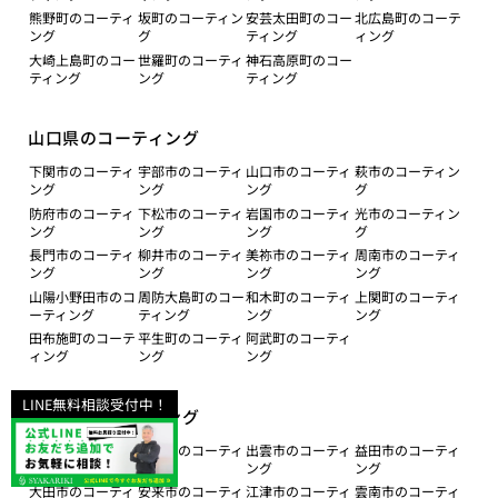
熊野町のコーティ
坂町のコーティン
安芸太田町のコー
北広島町のコーテ
ング
グ
ティング
ィング
大崎上島町のコー
世羅町のコーティ
神石高原町のコー
ティング
ング
ティング
山口県のコーティング
下関市のコーティ
宇部市のコーティ
山口市のコーティ
萩市のコーティン
ング
ング
ング
グ
防府市のコーティ
下松市のコーティ
岩国市のコーティ
光市のコーティン
ング
ング
ング
グ
長門市のコーティ
柳井市のコーティ
美祢市のコーティ
周南市のコーティ
ング
ング
ング
ング
山陽小野田市のコ
周防大島町のコー
和木町のコーティ
上関町のコーティ
ーティング
ティング
ング
ング
田布施町のコーテ
平生町のコーティ
阿武町のコーティ
ィング
ング
ング
LINE無料相談受付中！
島根県のコーティング
松江市のコーティ
浜田市のコーティ
出雲市のコーティ
益田市のコーティ
ング
ング
ング
ング
大田市のコーティ
安来市のコーティ
江津市のコーティ
雲南市のコーティ