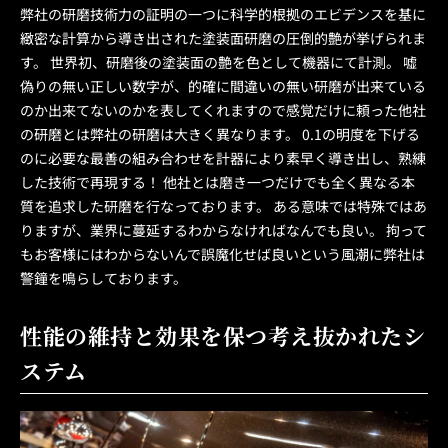
弊社の研磨技術力の証明の一つに科学的根拠のエビデンスを基に
緻密な計算から導き出された塗装面研磨の圧倒的艶が挙げられま
す。 世界初、研磨後の塗装面の艶を色として機器にて計測。 嘘
偽りの無い正しい数字が、的確に間違いの無い研磨が出来ている
のか出来てないのかを表してくれますので感覚だけに頼った他社
の研磨とは弊社の研磨は大きく異なります。 0.1の明度を下げる
のに必要な最善の組み合わせを計器により素早く導き出し、熟練
した技術で再現する！ 他社とは磨き一つだけでも全く異なる本
質を追求した研磨を行なっております。 ある意味では特殊ではあ
りますが、業界に蔓延するわからなければなんでも良い。 拘って
もお客様にはわからないんで誤魔化せば良いという風潮に弊社は
警鐘を鳴らしております。
性能の維持と効果を保つ考え抜かれたシ
ステム