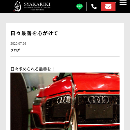
カーコーティング
日々最善を心がけて
プロテクションフィルム
2020.07.26
ブログ
カーフィルム
カーラッピング
日々求められる最善を！
ガラス研磨
しゃかりきについて
施工事例
各メニュー料金表