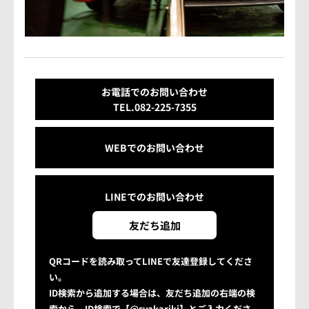
会社概要
アクセス情報
お気軽にお問い合わせください。
お電話でのお問い合わせ
TEL.082-225-7355
TEL.082-225-7355
WEBでのお問い合わせ
LINEでお問い合わせ
営業時間：10:00~18:00（日・祝10:00~17:00）
LINEでの
お問い合わせ
定休日：第3日曜/水曜定休
友だち追加
QRコードを読み取ってLINEで友達登録してくださ
い。
ID検索から追加する場合は、友だち追加の右端の検
索から、ID検索で【@syakariki】とご入力くださ