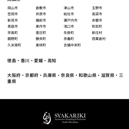
岡山市
倉敷市
津山市
玉野市
笠岡市
井原市
総社市
高梁市
新見市
備前市
瀬戸内市
赤磐市
真庭市
美作市
浅口市
和気町
早島町
里庄町
矢掛町
新庄村
鏡野町
勝央町
奈義町
西粟倉村
久米南町
美咲町
吉備中央町
徳島・香川・愛媛・高知
大阪府・京都府・兵庫県・奈良県・和歌山県・滋賀県・三
重県