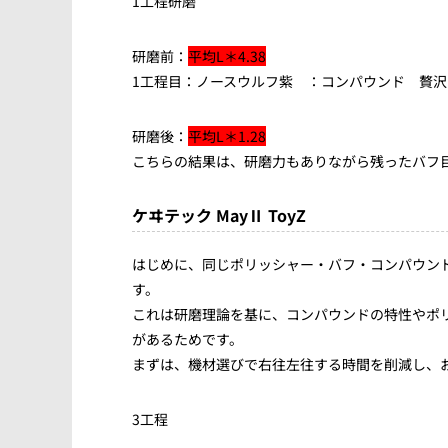
1工程研磨
研磨前：
平均L＊4.38
1工程目：ノースウルフ紫 ：コンパウンド 贅
研磨後：
平均L＊1.28
こちらの結果は、研磨力もありながら残ったバフ
ケヰテック MayⅡ ToyZ
はじめに、同じポリッシャー・バフ・コンパウン
す。
これは研磨理論を基に、コンパウンドの特性やポ
があるためです。
まずは、機材選びで右往左往する時間を削減し、
3工程