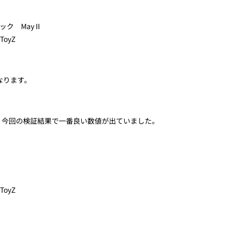
ック MayⅡ
oyZ
なります。
、今回の検証結果で一番良い数値が出ていました。
oyZ