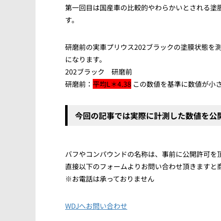
第一回目は国産車の比較的やわらかいとされる塗
す。
研磨前の実車プリウス202ブラックの塗膜状態を
になります。
202ブラック 研磨前
研磨前：
平均L＊4.38
この数値を基準に数値が小
今回の記事では実際に計測した数値を公
バフやコンパウンドの名称は、事前に公開許可を
直接以下のフォームよりお問い合わせ頂きますと
※お電話は承っておりません
WDJへお問い合わせ