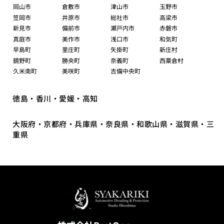
岡山市
倉敷市
津山市
玉野市
笠岡市
井原市
総社市
高梁市
新見市
備前市
瀬戸内市
赤磐市
真庭市
美作市
浅口市
和気町
早島町
里庄町
矢掛町
新庄村
鏡野町
勝央町
奈義町
西粟倉村
久米南町
美咲町
吉備中央町
徳島・香川・愛媛・高知
大阪府・京都府・兵庫県・奈良県・和歌山県・滋賀県・三
重県