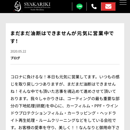
カーコーティング
まだまだ油断はできませんが元気に営業中で
す！
プロテクションフィルム
2020.05.22
カーフィルム
ブログ
カーラッピング
コロナに負けるな！本日も元気に営業してます。いつもの感
ガラス研磨
じを取り戻しつつありますが、まだまだ油断はできません
ね！そんな中でも頂いた志事を魂込めて進めさせて頂いて
しゃかりきについて
おります。我々しゃかりきは、コーティングの最も重要な部
施工事例
分の下地処理(研磨)を中心に、カーフィルム・PPF・ウイン
ドウプロテクションフィルム・カーラッピング・ヘッドラ
各メニュー料金表
イト再生処理・ルームクリーニングなどをしている会社で
す。お客様の愛車を守り、美しく！！なんなりと御用命下さ