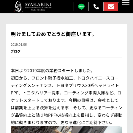
カーコーティング
明けましておめでとうと御座います。
プロテクションフィルム
2019.01.06
ブログ
カーフィルム
カーラッピング
本日より2019年度の業務スタートしました。
初日から、フロント硝子撥水加工、トヨタハイエースコー
ガラス研磨
ティングメンテナンス、トヨタプリウス30系ヘッドライト
PPF、トヨタハリアー洗車、コーティング車両入庫など、ロ
しゃかりきについて
ケットスタートしております。今期の目標は、会社として
施工事例
は前期を上回る決算を迎える事！そして、更なるコーティン
グ品質向上と貼り物PPFの技術向上を目指し、変わらず能動
各メニュー料金表
的に動きまわりますので、更なる進化にご期待下さい。