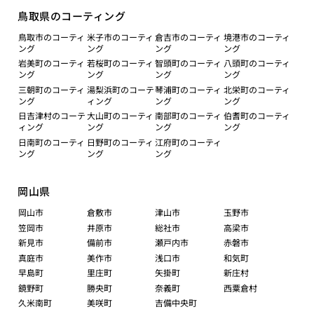
鳥取県のコーティング
鳥取市のコーティ
米子市のコーティ
倉吉市のコーティ
境港市のコーティ
ング
ング
ング
ング
岩美町のコーティ
若桜町のコーティ
智頭町のコーティ
八頭町のコーティ
ング
ング
ング
ング
三朝町のコーティ
湯梨浜町のコーテ
琴浦町のコーティ
北栄町のコーティ
ング
ィング
ング
ング
日吉津村のコーテ
大山町のコーティ
南部町のコーティ
伯耆町のコーティ
ィング
ング
ング
ング
日南町のコーティ
日野町のコーティ
江府町のコーティ
ング
ング
ング
岡山県
岡山市
倉敷市
津山市
玉野市
笠岡市
井原市
総社市
高梁市
新見市
備前市
瀬戸内市
赤磐市
真庭市
美作市
浅口市
和気町
早島町
里庄町
矢掛町
新庄村
鏡野町
勝央町
奈義町
西粟倉村
久米南町
美咲町
吉備中央町