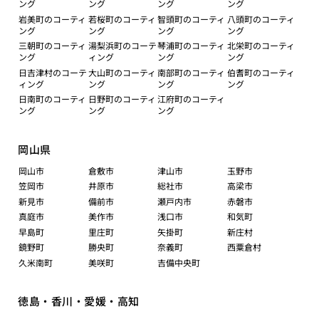
ング
ング
ング
ング
岩美町のコーティ
若桜町のコーティ
智頭町のコーティ
八頭町のコーティ
ング
ング
ング
ング
三朝町のコーティ
湯梨浜町のコーテ
琴浦町のコーティ
北栄町のコーティ
ング
ィング
ング
ング
日吉津村のコーテ
大山町のコーティ
南部町のコーティ
伯耆町のコーティ
ィング
ング
ング
ング
日南町のコーティ
日野町のコーティ
江府町のコーティ
ング
ング
ング
岡山県
岡山市
倉敷市
津山市
玉野市
笠岡市
井原市
総社市
高梁市
新見市
備前市
瀬戸内市
赤磐市
真庭市
美作市
浅口市
和気町
早島町
里庄町
矢掛町
新庄村
鏡野町
勝央町
奈義町
西粟倉村
久米南町
美咲町
吉備中央町
徳島・香川・愛媛・高知