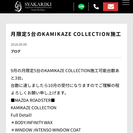
カーコーティング
月限定5台のKAMIKAZE COLLECTION施工
プロテクションフィルム
2018.09.09
ブログ
カーフィルム
カーラッピング
9月の月限定5台のKAMIKAZE COLLECTION施工可能台数あ
と3台。
ガラス研磨
台数に達しましたら10月の受付になりますのでご理解の程
よろしくお願い申し上げます。
しゃかりきについて
■MAZDA ROADSTER■
施工事例
KAMIKAZE COLLECTION
Full Detail!
各メニュー料金表
＊BODY:INFINITY WAX
＊WINDOW :INTENSO WINDOW COAT