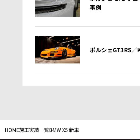
事例
ポルシェGT3RS／KA
HOME
施工実績一覧
BMW X5 新車