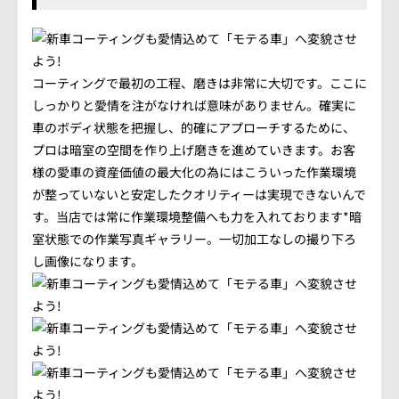
会社概要
アクセス情報
コーティングで最初の工程、磨きは非常に大切です。ここに
しっかりと愛情を注がなければ意味がありません。確実に
お気軽にお問い合わせください。
車のボディ状態を把握し、的確にアプローチするために、
プロは暗室の空間を作り上げ磨きを進めていきます。お客
TEL.082-225-7355
様の愛車の資産価値の最大化の為にはこういった作業環境
が整っていないと安定したクオリティーは実現できないんで
LINEでお問い合わせ
す。当店では常に作業環境整備へも力を入れております*暗
室状態での作業写真ギャラリー。一切加工なしの撮り下ろ
営業時間：10:00~18:00（日・祝10:00~17:00）
し画像になります。
定休日：第3日曜/水曜定休