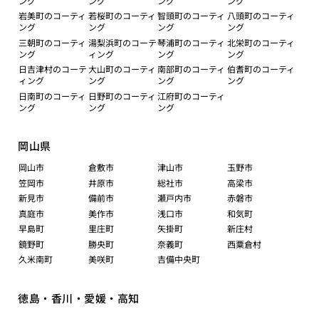
ング
ング
ング
ング
岩美町のコーティ
若桜町のコーティ
智頭町のコーティ
八頭町のコーティ
ング
ング
ング
ング
三朝町のコーティ
湯梨浜町のコーテ
琴浦町のコーティ
北栄町のコーティ
ング
ィング
ング
ング
日吉津村のコーテ
大山町のコーティ
南部町のコーティ
伯耆町のコーティ
ィング
ング
ング
ング
日南町のコーティ
日野町のコーティ
江府町のコーティ
ング
ング
ング
岡山県
岡山市
倉敷市
津山市
玉野市
笠岡市
井原市
総社市
高梁市
新見市
備前市
瀬戸内市
赤磐市
真庭市
美作市
浅口市
和気町
早島町
里庄町
矢掛町
新庄村
鏡野町
勝央町
奈義町
西粟倉村
久米南町
美咲町
吉備中央町
徳島・香川・愛媛・高知