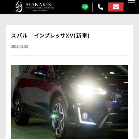
カーコーティング
スバル｜インプレッサXV(新車)
プロテクションフィルム
2018.03.02
カーフィルム
カーラッピング
ガラス研磨
しゃかりきについて
施工事例
各メニュー料金表