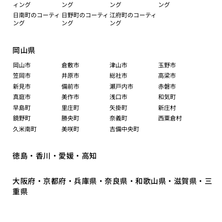
ィング
ング
ング
ング
日南町のコーティ
日野町のコーティ
江府町のコーティ
ング
ング
ング
岡山県
岡山市
倉敷市
津山市
玉野市
笠岡市
井原市
総社市
高梁市
新見市
備前市
瀬戸内市
赤磐市
真庭市
美作市
浅口市
和気町
早島町
里庄町
矢掛町
新庄村
鏡野町
勝央町
奈義町
西粟倉村
久米南町
美咲町
吉備中央町
徳島・香川・愛媛・高知
大阪府・京都府・兵庫県・奈良県・和歌山県・滋賀県・三
重県