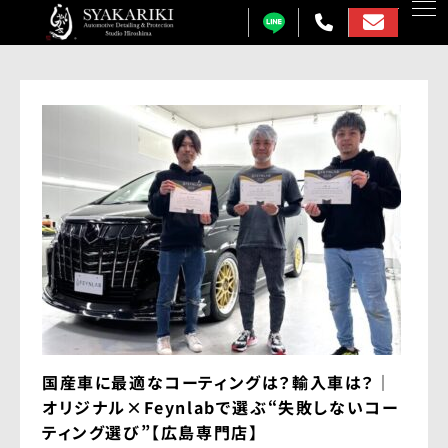
カーコーティング
プロテクションフィルム
カーフィルム
カーラッピング
ガラス研磨
しゃかりきについて
施工事例
国産車に最適なコーティングは？輸入車は？｜
各メニュー料金表
オリジナル×Feynlabで選ぶ“失敗しないコー
ティング選び”【広島専門店】