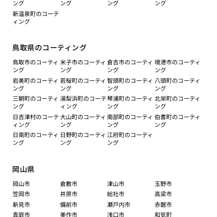
ング
ング
ング
ング
新温泉町のコーテ
ィング
鳥取県のコーティング
鳥取市のコーティ
米子市のコーティ
倉吉市のコーティ
境港市のコーティ
ング
ング
ング
ング
岩美町のコーティ
若桜町のコーティ
智頭町のコーティ
八頭町のコーティ
ング
ング
ング
ング
三朝町のコーティ
湯梨浜町のコーテ
琴浦町のコーティ
北栄町のコーティ
ング
ィング
ング
ング
日吉津村のコーテ
大山町のコーティ
南部町のコーティ
伯耆町のコーティ
ィング
ング
ング
ング
日南町のコーティ
日野町のコーティ
江府町のコーティ
ング
ング
ング
岡山県
岡山市
倉敷市
津山市
玉野市
笠岡市
井原市
総社市
高梁市
新見市
備前市
瀬戸内市
赤磐市
真庭市
美作市
浅口市
和気町