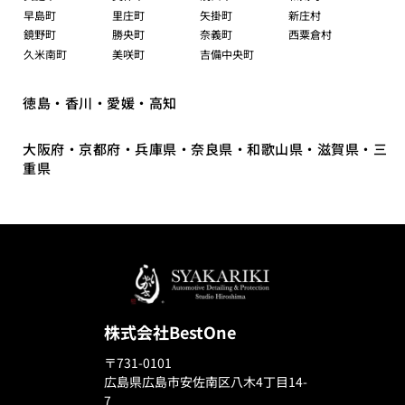
早島町
里庄町
矢掛町
新庄村
鏡野町
勝央町
奈義町
西粟倉村
久米南町
美咲町
吉備中央町
徳島・香川・愛媛・高知
大阪府・京都府・兵庫県・奈良県・和歌山県・滋賀県・三
重県
株式会社BestOne
〒731-0101
広島県広島市安佐南区八木4丁目14-
7