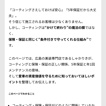
会社概要
「コーティングさえしておけば安心」「5年保証だから大丈
アクセス情報
夫」。
そう信じて施工されるお客様は少なくありません。
しかし、コーティングは
“かけて終わり”の魔法の膜
ではな
お気軽にお問い合わせください。
く、
保険・保証と同じく“条件付きで守ってくれる仕組み”
で
TEL.082-225-7355
す。
LINEでお問い合わせ
このページでは、広島の美装専門店であるしゃかりきが、
コーティングと保険・保証の正しい関係、5年保証と年1回
営業時間：10:00~18:00（日・祝10:00~17:00）
メンテナンスの意味、
定休日：第3日曜/水曜定休
そして
愛車の資産価値を守るために知っておいてほしいポ
イント
を整理してお伝えします。
このページでわかること
コーティング・保険・保証がどのように関係しているか