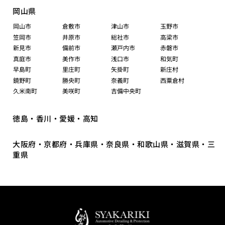
岡山県
岡山市
倉敷市
津山市
玉野市
笠岡市
井原市
総社市
高梁市
新見市
備前市
瀬戸内市
赤磐市
真庭市
美作市
浅口市
和気町
早島町
里庄町
矢掛町
新庄村
鏡野町
勝央町
奈義町
西粟倉村
久米南町
美咲町
吉備中央町
徳島・香川・愛媛・高知
大阪府・京都府・兵庫県・奈良県・和歌山県・滋賀県・三
重県