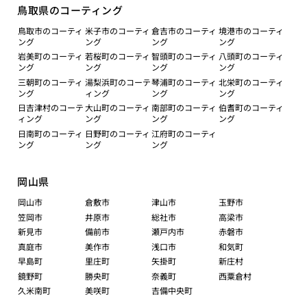
鳥取県のコーティング
鳥取市のコーティ
米子市のコーティ
倉吉市のコーティ
境港市のコーティ
ング
ング
ング
ング
岩美町のコーティ
若桜町のコーティ
智頭町のコーティ
八頭町のコーティ
ング
ング
ング
ング
三朝町のコーティ
湯梨浜町のコーテ
琴浦町のコーティ
北栄町のコーティ
ング
ィング
ング
ング
日吉津村のコーテ
大山町のコーティ
南部町のコーティ
伯耆町のコーティ
ィング
ング
ング
ング
日南町のコーティ
日野町のコーティ
江府町のコーティ
ング
ング
ング
岡山県
岡山市
倉敷市
津山市
玉野市
笠岡市
井原市
総社市
高梁市
新見市
備前市
瀬戸内市
赤磐市
真庭市
美作市
浅口市
和気町
早島町
里庄町
矢掛町
新庄村
鏡野町
勝央町
奈義町
西粟倉村
久米南町
美咲町
吉備中央町