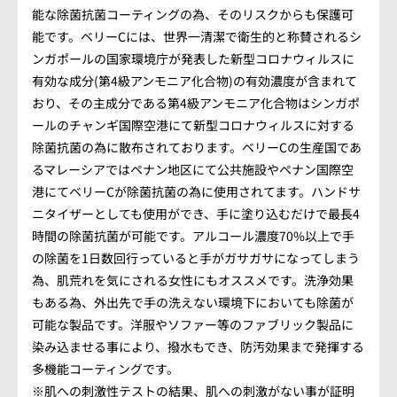
会社概要
能な除菌抗菌コーティングの為、そのリスクからも保護可
能です。ベリーCには、世界一清潔で衛生的と称賛されるシ
アクセス情報
ンガポールの国家環境庁が発表した新型コロナウィルスに
有効な成分(第4級アンモニア化合物)の有効濃度が含まれて
おり、その主成分である第4級アンモニア化合物はシンガポ
お気軽にお問い合わせください。
ールのチャンギ国際空港にて新型コロナウィルスに対する
除菌抗菌の為に散布されております。ベリーCの生産国であ
TEL.082-225-7355
るマレーシアではペナン地区にて公共施設やペナン国際空
港にてベリーCが除菌抗菌の為に使用されてます。ハンドサ
LINEでお問い合わせ
ニタイザーとしても使用ができ、手に塗り込むだけで最長4
時間の除菌抗菌が可能です。アルコール濃度70%以上で手
営業時間：10:00~18:00（日・祝10:00~17:00）
の除菌を1日数回行っていると手がガサガサになってしまう
定休日：第3日曜/水曜定休
為、肌荒れを気にされる女性にもオススメです。洗浄効果
もある為、外出先で手の洗えない環境下においても除菌が
可能な製品です。洋服やソファー等のファブリック製品に
染み込ませる事により、撥水もでき、防汚効果まで発揮する
多機能コーティングです。
※肌への刺激性テストの結果、肌への刺激がない事が証明