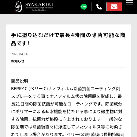
カーコーティング
手に塗り込むだけで最長4時間の除菌可能な商
品です！
プロテクションフィルム
2020.04.14
カーフィルム
お知らせ
カーラッピング
商品説明
ガラス研磨
BERRY C (ベリー C)ナノフィルム除菌抗菌コーティング剤
スプレーをする事でナノフィルム状の除菌膜を形成し、最
しゃかりきについて
長21日間の除菌抗菌が可能なコーティングです。除菌成分
施工事例
にポリマーによる疎水機能を持たせる事により微生物に対
する除菌、抗菌力が格段に向上されております。一般的な
各メニュー料金表
除菌剤では除菌後直ぐに浮遊していたウィルス等に汚染さ
れてしまう場合があります。ベリーCの除菌膜は長期持続可