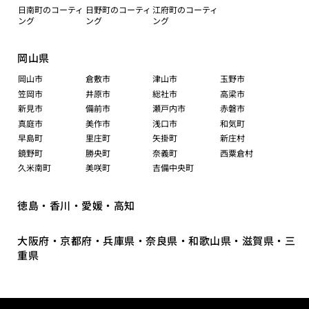
日南町のコーティ
日野町のコーティ
江府町のコーティ
ング
ング
ング
岡山県
岡山市
倉敷市
津山市
玉野市
笠岡市
井原市
総社市
高梁市
新見市
備前市
瀬戸内市
赤磐市
真庭市
美作市
浅口市
和気町
早島町
里庄町
矢掛町
新庄村
鏡野町
勝央町
奈義町
西粟倉村
久米南町
美咲町
吉備中央町
徳島・香川・愛媛・高知
大阪府・京都府・兵庫県・奈良県・和歌山県・滋賀県・三
重県