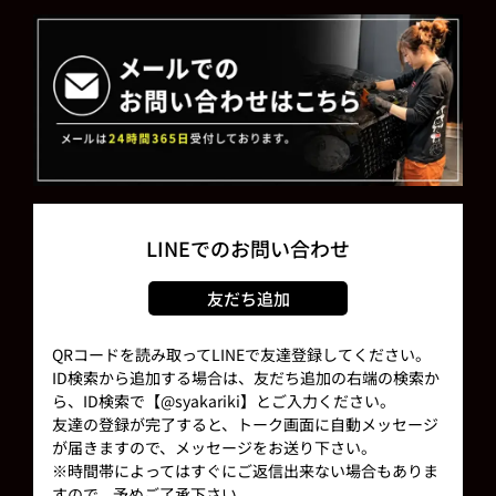
LINEでのお問い合わせ
友だち追加
QRコードを読み取ってLINEで友達登録してください。
ID検索から追加する場合は、友だち追加の右端の検索か
ら、ID検索で【@syakariki】とご入力ください。
友達の登録が完了すると、トーク画面に自動メッセージ
が届きますので、メッセージをお送り下さい。
※時間帯によってはすぐにご返信出来ない場合もありま
すので、予めご了承下さい。