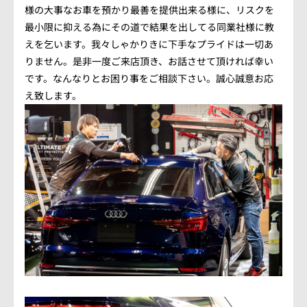
会社概要
様の大事なお車を預かり最善を提供出来る様に、リスクを
最小限に抑える為にその道で結果を出してる同業社様に教
アクセス情報
えを乞います。我々しゃかりきに下手なプライドは一切あ
りません。是非一度ご来店頂き、お話させて頂ければ幸い
です。なんなりとお困り事をご相談下さい。誠心誠意お応
お気軽にお問い合わせください。
え致します。
TEL.082-225-7355
LINEでお問い合わせ
営業時間：10:00~18:00（日・祝10:00~17:00）
定休日：第3日曜/水曜定休