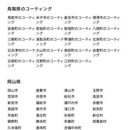
鳥取県のコーティング
鳥取市のコーティ
米子市のコーティ
倉吉市のコーティ
境港市のコーティ
ング
ング
ング
ング
岩美町のコーティ
若桜町のコーティ
智頭町のコーティ
八頭町のコーティ
ング
ング
ング
ング
三朝町のコーティ
湯梨浜町のコーテ
琴浦町のコーティ
北栄町のコーティ
ング
ィング
ング
ング
日吉津村のコーテ
大山町のコーティ
南部町のコーティ
伯耆町のコーティ
ィング
ング
ング
ング
日南町のコーティ
日野町のコーティ
江府町のコーティ
ング
ング
ング
岡山県
岡山市
倉敷市
津山市
玉野市
笠岡市
井原市
総社市
高梁市
新見市
備前市
瀬戸内市
赤磐市
真庭市
美作市
浅口市
和気町
早島町
里庄町
矢掛町
新庄村
鏡野町
勝央町
奈義町
西粟倉村
久米南町
美咲町
吉備中央町