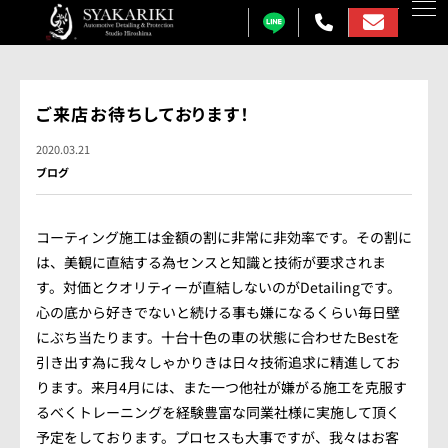
カーコーティング
ご来店お待ちしております！
プロテクションフィルム
2020.03.21
ブログ
カーフィルム
カーラッピング
コーティング施工は金額の割に非常に非効率です。その割に
は、美観に直結する為センスと知識と技術が要求されま
ガラス研磨
す。対価とクオリティーが直結しないのがDetailingです。
心の底から好きでないと続ける事も嫌になるくらい毎日壁
しゃかりきについて
にぶち当たります。十台十色の車の状態に合わせたBestを
施工事例
引き出す為に我々しゃかりきは日々技術追求に精進してお
ります。来月4月には、また一つ他社が嫌がる施工を克服す
各メニュー料金表
るべくトレーニングを経験豊富な同業社様に実施して頂く
予定をしております。プロセスも大事ですが、我々はお客