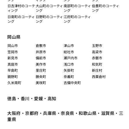
日吉津村のコーテ
大山町のコーティ
南部町のコーティ
伯耆町のコーティ
ィング
ング
ング
ング
日南町のコーティ
日野町のコーティ
江府町のコーティ
ング
ング
ング
岡山県
岡山市
倉敷市
津山市
玉野市
笠岡市
井原市
総社市
高梁市
新見市
備前市
瀬戸内市
赤磐市
真庭市
美作市
浅口市
和気町
早島町
里庄町
矢掛町
新庄村
鏡野町
勝央町
奈義町
西粟倉村
久米南町
美咲町
吉備中央町
徳島・香川・愛媛・高知
大阪府・京都府・兵庫県・奈良県・和歌山県・滋賀県・三
重県