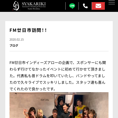
カーコーティング
FM廿日市訪問！！
プロテクションフィルム
2020.02.15
ブログ
カーフィルム
カーラッピング
FM廿日市インディーズアローの企画で、スポンサーにも関
わらず行けてなかったイベントに初めて行かせて頂きまし
ガラス研磨
た。代表私も昔ドラムを叩いていたし、バンドやってまし
たので久々ライブでスッキリしました。スタッフ達も喜ん
しゃかりきについて
でくれたので良かったです。
施工事例
各メニュー料金表