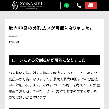
カーコーティング
最大60回の分割払いが可能になりました。
プロテクションフィルム
2020.02.07
お知らせ
カーフィルム
カーラッピング
ローンによる分割払いが可能になりました
ガラス研磨
お支払い方法に対する悩みを解決するべくローンによる分
しゃかりきについて
割払いが可能になりました。最大で最大60回までの分割払
いに対応いたします。これまでPPFの施工を考えていたが金
施工事例
額面で少し迷っていた…という方にもお求めやすくなった
のでは無いかと思います。
各メニュー料金表