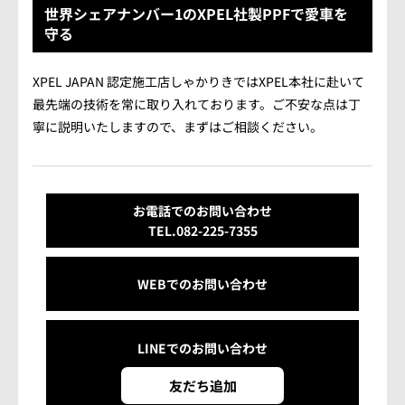
会社概要
世界シェアナンバー1のXPEL社製PPFで愛車を
守る
アクセス情報
XPEL JAPAN 認定施工店しゃかりきではXPEL本社に赴いて
最先端の技術を常に取り入れております。ご不安な点は丁
お気軽にお問い合わせください。
寧に説明いたしますので、まずはご相談ください。
TEL.082-225-7355
LINEでお問い合わせ
お電話でのお問い合わせ
TEL.082-225-7355
営業時間：10:00~18:00（日・祝10:00~17:00）
定休日：第3日曜/水曜定休
WEBでのお問い合わせ
LINEでの
お問い合わせ
友だち追加