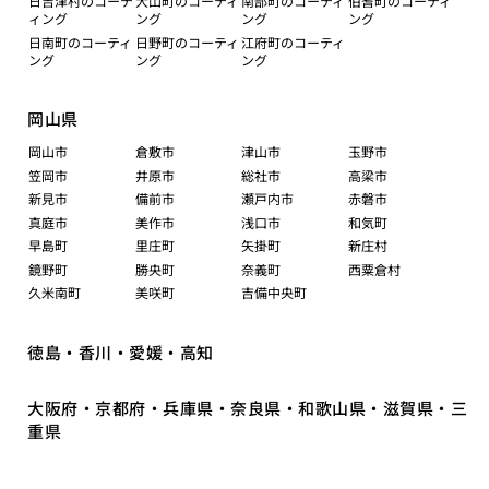
日吉津村のコーテ
大山町のコーティ
南部町のコーティ
伯耆町のコーティ
ィング
ング
ング
ング
日南町のコーティ
日野町のコーティ
江府町のコーティ
ング
ング
ング
岡山県
岡山市
倉敷市
津山市
玉野市
笠岡市
井原市
総社市
高梁市
新見市
備前市
瀬戸内市
赤磐市
真庭市
美作市
浅口市
和気町
早島町
里庄町
矢掛町
新庄村
鏡野町
勝央町
奈義町
西粟倉村
久米南町
美咲町
吉備中央町
徳島・香川・愛媛・高知
大阪府・京都府・兵庫県・奈良県・和歌山県・滋賀県・三
重県