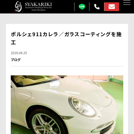
カーコーティング
ポルシェ911カレラ／ガラスコーティングを施
工
プロテクションフィルム
2018.04.25
カーフィルム
ブログ
カーラッピング
ガラス研磨
しゃかりきについて
施工事例
各メニュー料金表