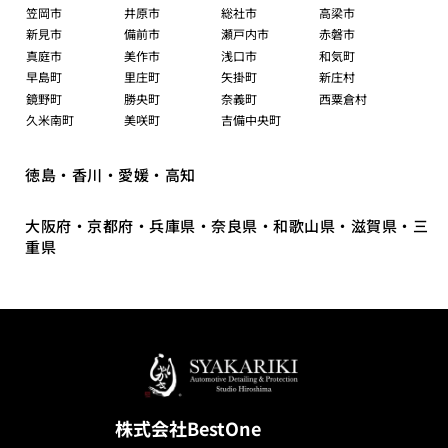
笠岡市
井原市
総社市
高梁市
新見市
備前市
瀬戸内市
赤磐市
真庭市
美作市
浅口市
和気町
早島町
里庄町
矢掛町
新庄村
鏡野町
勝央町
奈義町
西粟倉村
久米南町
美咲町
吉備中央町
徳島・香川・愛媛・高知
大阪府・京都府・兵庫県・奈良県・和歌山県・滋賀県・三
重県
株式会社BestOne