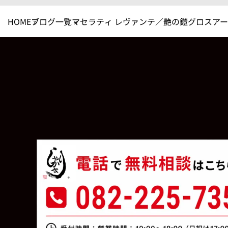
HOME
ブログ一覧
マセラティ レヴァンテ／艶の鎧グロスア