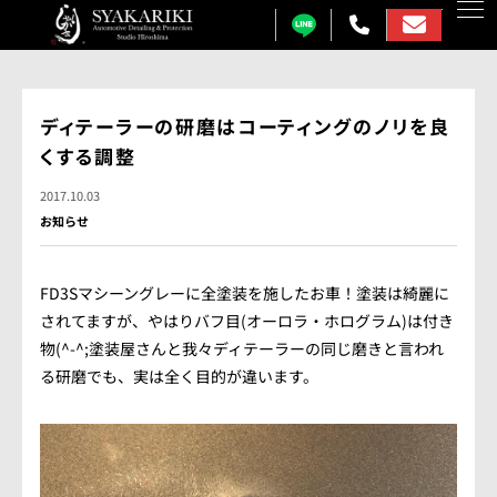
カーコーティング
ディテーラーの研磨はコーティングのノリを良
くする調整
プロテクションフィルム
2017.10.03
カーフィルム
お知らせ
カーラッピング
FD3Sマシーングレーに全塗装を施したお車！塗装は綺麗に
ガラス研磨
されてますが、やはりバフ目(オーロラ・ホログラム)は付き
物(^-^;塗装屋さんと我々ディテーラーの同じ磨きと言われ
しゃかりきについて
る研磨でも、実は全く目的が違います。
施工事例
各メニュー料金表