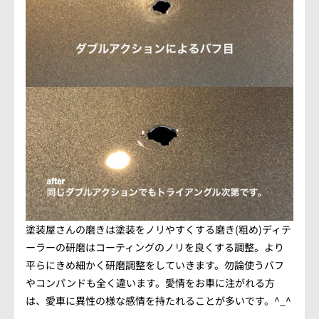
会社概要
アクセス情報
お気軽にお問い合わせください。
TEL.082-225-7355
LINEでお問い合わせ
営業時間：10:00~18:00（日・祝10:00~17:00）
定休日：第3日曜/水曜定休
塗装屋さんの磨きは塗装をノリやすくする磨き(粗め)ディテ
ーラーの研磨はコーティングのノリを良くする調整。より
平らにきめ細かく研磨調整をしていきます。勿論使うバフ
やコンパンドも全く違います。愛情をお車に注がれる方
は、愛車に異性の様な感情を持たれることが多いです。^_^