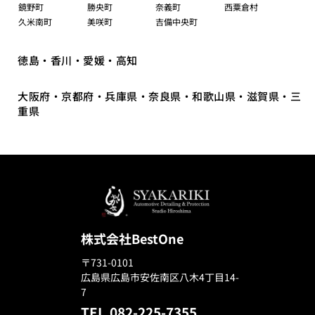
鏡野町
勝央町
奈義町
西粟倉村
久米南町
美咲町
吉備中央町
徳島・香川・愛媛・高知
大阪府・京都府・兵庫県・奈良県・和歌山県・滋賀県・三
重県
株式会社BestOne
〒731-0101
広島県広島市安佐南区八木4丁目14-
7
TEL.082-225-7355