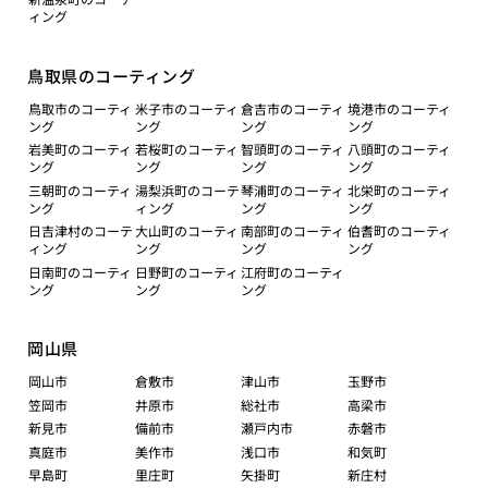
ィング
鳥取県のコーティング
鳥取市のコーティ
米子市のコーティ
倉吉市のコーティ
境港市のコーティ
ング
ング
ング
ング
岩美町のコーティ
若桜町のコーティ
智頭町のコーティ
八頭町のコーティ
ング
ング
ング
ング
三朝町のコーティ
湯梨浜町のコーテ
琴浦町のコーティ
北栄町のコーティ
ング
ィング
ング
ング
日吉津村のコーテ
大山町のコーティ
南部町のコーティ
伯耆町のコーティ
ィング
ング
ング
ング
日南町のコーティ
日野町のコーティ
江府町のコーティ
ング
ング
ング
岡山県
岡山市
倉敷市
津山市
玉野市
笠岡市
井原市
総社市
高梁市
新見市
備前市
瀬戸内市
赤磐市
真庭市
美作市
浅口市
和気町
早島町
里庄町
矢掛町
新庄村