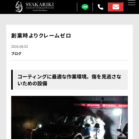
カーコーティング
創業時よりクレームゼロ
プロテクションフィルム
2016.08.02
ブログ
カーフィルム
カーラッピング
コーティングに最適な作業環境。傷を見逃さな
いための設備
ガラス研磨
しゃかりきについて
施工事例
各メニュー料金表