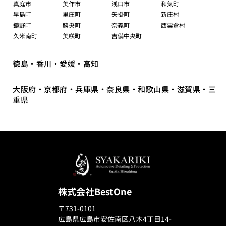
真庭市
美作市
浅口市
和気町
早島町
里庄町
矢掛町
新庄村
鏡野町
勝央町
奈義町
西粟倉村
久米南町
美咲町
吉備中央町
徳島・香川・愛媛・高知
大阪府・京都府・兵庫県・奈良県・和歌山県・滋賀県・三
重県
株式会社BestOne
〒731-0101
広島県広島市安佐南区八木4丁目14-