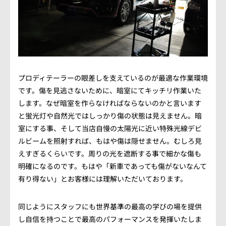
会社概要
アクセス情報
お気軽にお問い合わせください。
プロディテーラーの眼差しを支えているのが最適な作業環境
TEL.082-225-7355
です。傷を見逃さないために、暗室にてキッチリ作業いた
します。なぜ暗室を作らなければならないのかと言います
LINEでお問い合わせ
と蛍光灯や自然光ではしっかり傷の状態は見えません。暗
室にする事、そして当店自慢の太陽光に近い特殊光線デビ
営業時間：10:00~18:00（日・祝10:00~17:00）
ルビームを照射すれば、もはや傷は隠せません。むしろ見
定休日：第3日曜/水曜定休
えすぎるくらいです。周りの光を遮断する事で細かな傷も
明確になるのです。もはや「新車であっても傷がないなんて
有り得ない」とお客様には理解いただいております。
同じようにスタッフにも世界基準の最高の学びの場を提供
し自信を持つことで最高のパフォーマンスを発揮いたしま