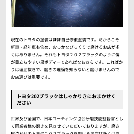
会社概要
アクセス情報
お気軽にお問い合わせください。
現在のトヨタの塗装はほぼ自己修復塗装です。だからこそ
新車・経年車も含め、おっかなびっくりで磨けるお店が多
TEL.082-225-7355
くはありません。それもトヨタ２０２ブラックのように傷
が目立ちやすい黒ボディーであればなおさらです。こればか
LINEでお問い合わせ
りは理屈抜きで、磨きの理論を知らないと磨けませんので
お店選びは重要です。
営業時間：10:00~18:00（日・祝10:00~17:00）
定休日：第3日曜/水曜定休
トヨタ202ブラックはしゃかりきにおまかせく
ださい
世界及び全国で、日本コーティング協会研磨技能監督官とし
て同業者様の磨きを見させていただいておりますが、磨き
屋泣かせのトヨタ２０２ブラックを磨けるお店は多くはあ