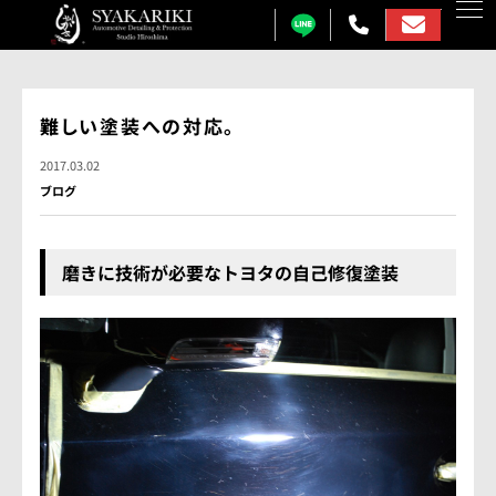
カーコーティング
難しい塗装への対応。
プロテクションフィルム
2017.03.02
ブログ
カーフィルム
カーラッピング
磨きに技術が必要なトヨタの自己修復塗装
ガラス研磨
しゃかりきについて
施工事例
各メニュー料金表