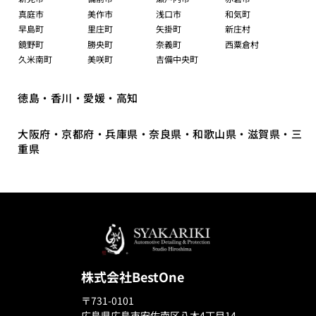
真庭市
美作市
浅口市
和気町
早島町
里庄町
矢掛町
新庄村
鏡野町
勝央町
奈義町
西粟倉村
久米南町
美咲町
吉備中央町
徳島・香川・愛媛・高知
大阪府・京都府・兵庫県・奈良県・和歌山県・滋賀県・三
重県
株式会社BestOne
〒731-0101
広島県広島市安佐南区八木4丁目14-