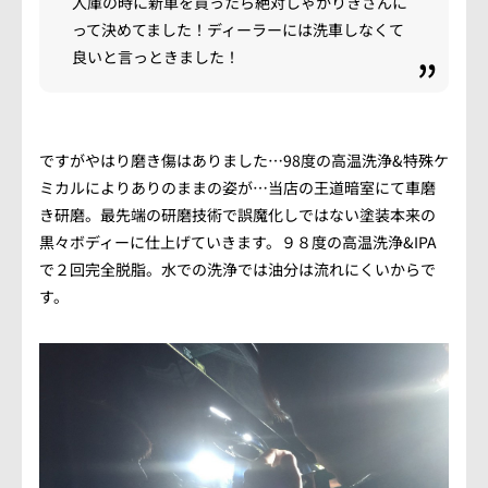
入庫の時に新車を買ったら絶対しゃかりきさんに
って決めてました！ディーラーには洗車しなくて
良いと言っときました！
ですがやはり磨き傷はありました…98度の高温洗浄&特殊ケ
ミカルによりありのままの姿が…当店の王道暗室にて車磨
き研磨。最先端の研磨技術で誤魔化しではない塗装本来の
黒々ボディーに仕上げていきます。９８度の高温洗浄&IPA
で２回完全脱脂。水での洗浄では油分は流れにくいからで
す。