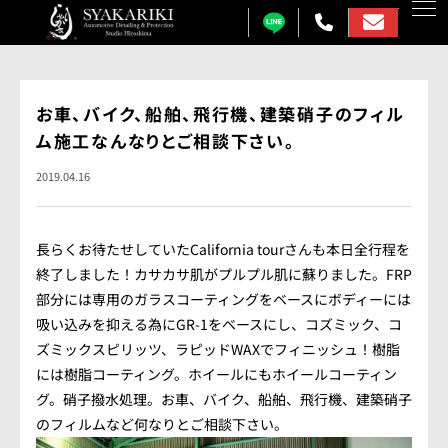
カーコーティング
お車、バイク、船舶、飛行機、建築硝子のフィル
ム施工なんなりとご相談下さい。
プロテクションフィルム
2019.04.16
カーフィルム
カーラッピング
長らくお待たせしていたCalifornia tourさんも本日全行程を
ガラス研磨
終了しました！カサカサ肌がプルプル肌に蘇りました。FRP
部分には専用のガラスコーティングをベースにボディーには
しゃかりきについて
吸い込みを抑える為にGR-1をベースにし、コズミック、コ
ズミックスピリッツ、ラピッドWAXでフィニッシュ！樹脂
施工事例
には樹脂コーティング。ホイールにもホイールコーティン
グ。硝子撥水処理。お車、バイク、船舶、飛行機、建築硝子
各メニュー料金表
のフィルムなど何なりとご相談下さい。