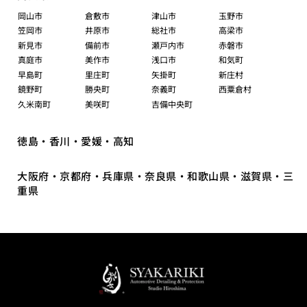
岡山市
倉敷市
津山市
玉野市
笠岡市
井原市
総社市
高梁市
新見市
備前市
瀬戸内市
赤磐市
真庭市
美作市
浅口市
和気町
早島町
里庄町
矢掛町
新庄村
鏡野町
勝央町
奈義町
西粟倉村
久米南町
美咲町
吉備中央町
徳島・香川・愛媛・高知
大阪府・京都府・兵庫県・奈良県・和歌山県・滋賀県・三
重県