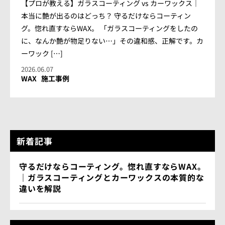
会社概要
【プロが教える】ガラスコーティング vs カーワックス｜
本当に艶が出るのはどっち？ 守るだけならコーティン
アクセス情報
グ。惚れ直すならWAX。 「ガラスコーティングをしたの
に、なんか艶が物足りない…」その違和感、正解です。カ
ーワック […]
お気軽にお問い合わせください。
2026.06.07
WAX
施工事例
TEL.082-225-7355
LINEでお問い合わせ
新着記事
営業時間：10:00~18:00（日・祝10:00~17:00）
定休日：第3日曜/水曜定休
守るだけならコーティング。惚れ直すならWAX。
｜ガラスコーティングとカーワックスの本質的な
違いを解説