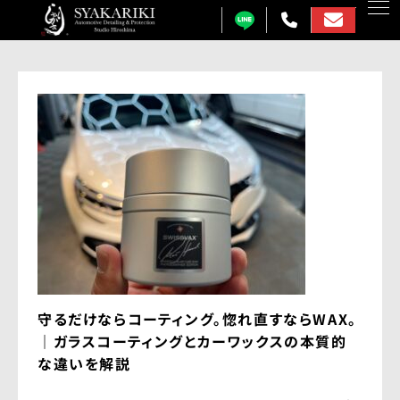
カーコーティング
プロテクションフィルム
カーフィルム
カーラッピング
ガラス研磨
しゃかりきについて
守るだけならコーティング。惚れ直すならWAX。
施工事例
｜ガラスコーティングとカーワックスの本質的
各メニュー料金表
な違いを解説