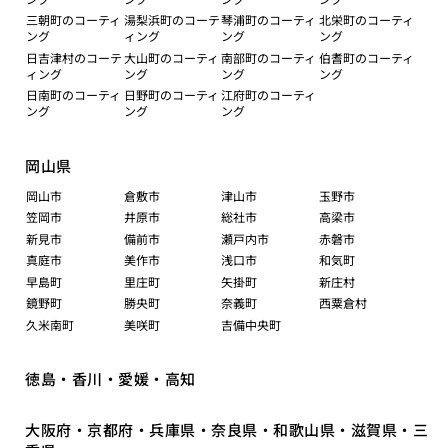
三朝町のコーティ
湯梨浜町のコーテ
琴浦町のコーティ
北栄町のコーティ
ング
ィング
ング
ング
日吉津村のコーテ
大山町のコーティ
南部町のコーティ
伯耆町のコーティ
ィング
ング
ング
ング
日南町のコーティ
日野町のコーティ
江府町のコーティ
ング
ング
ング
岡山県
岡山市
倉敷市
津山市
玉野市
笠岡市
井原市
総社市
高梁市
新見市
備前市
瀬戸内市
赤磐市
真庭市
美作市
浅口市
和気町
早島町
里庄町
矢掛町
新庄村
鏡野町
勝央町
奈義町
西粟倉村
久米南町
美咲町
吉備中央町
徳島・香川・愛媛・高知
大阪府・京都府・兵庫県・奈良県・和歌山県・滋賀県・三