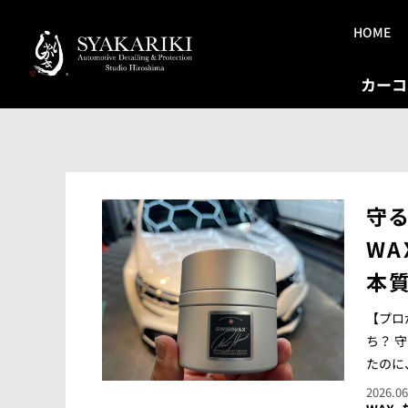
HOME
カーコ
守
WA
本
【プロ
ち？ 
たのに
2026.06